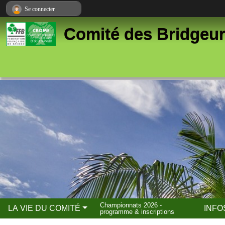
Panneau de gestion des cookies
Se connecter
Comité des Bridgeur
Championnats 2026 -
LA VIE DU COMITÉ
INFO
programme & inscriptions