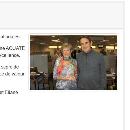
ationales.
erine AOUATE
xcellence.
i score de
ce de valeur
et Eliane