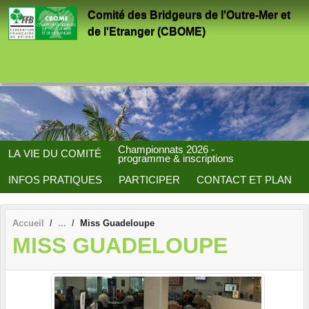
Panneau de gestion des cookies
Comité des Bridgeurs de l'Outre-Mer et
de l'Etranger (CBOME)
Championnats 2026 -
LA VIE DU COMITÉ
programme & inscriptions
INFOS PRATIQUES
PARTICIPER
CONTACT ET PLAN
Accueil
Miss Guadeloupe
MISS GUADELOUPE