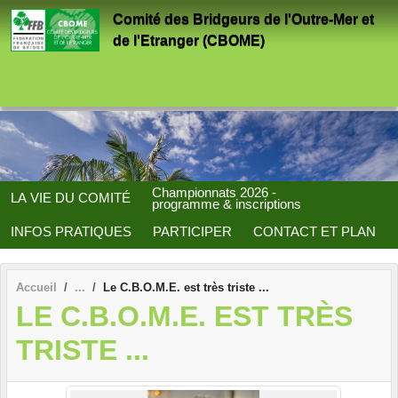
Panneau de gestion des cookies
Comité des Bridgeurs de l'Outre-Mer et
de l'Etranger (CBOME)
Championnats 2026 -
LA VIE DU COMITÉ
programme & inscriptions
INFOS PRATIQUES
PARTICIPER
CONTACT ET PLAN
Accueil
Le C.B.O.M.E. est très triste ...
LE C.B.O.M.E. EST TRÈS
TRISTE ...