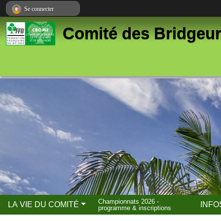
Panneau de gestion des cookies
Se connecter
Comité des Bridgeur
Championnats 2026 -
LA VIE DU COMITÉ
INFO
programme & inscriptions